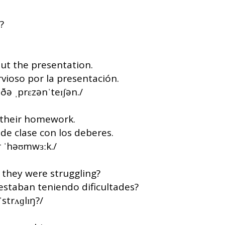
?
bout the presentation.
vioso por la presentación.
t ðə ˌprɛzənˈteɪʃən./
 their homework.
de clase con los deberes.
er ˈhəʊmwɜːk./
 they were struggling?
estaban teniendo dificultades?
ˈstrʌɡlɪŋ?/