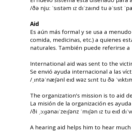
El nuevo sistema está diseñado para asi
/ðə njuː ˈsɪstəm ɪz dɪˈzaɪnd tu əˈsɪst ˈp
Aid
Es aún más formal y se usa a menudo 
comida, medicinas, etc.) a quienes es
naturales. También puede referirse a
International aid was sent to the vict
Se envió ayuda internacional a las víc
/ˌɪntəˈnæʃənl eɪd wəz sɛnt tu ðə ˈvɪktɪm
The organization's mission is to aid d
La misión de la organización es ayudar
/ði ˌɔːɡənaɪˈzeɪʃənz ˈmɪʃən ɪz tu eɪd dɪˈv
A hearing aid helps him to hear much 