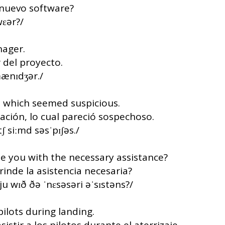
e nuevo software?
wɛər?/
nager.
r del proyecto.
mænɪdʒər./
n, which seemed suspicious.
igación, lo cual pareció sospechoso.
ɪtʃ siːmd səsˈpɪʃəs./
e you with the necessary assistance?
inde la asistencia necesaria?
ju wɪð ðə ˈnɛsəsəri əˈsɪstəns?/
ilots during landing.