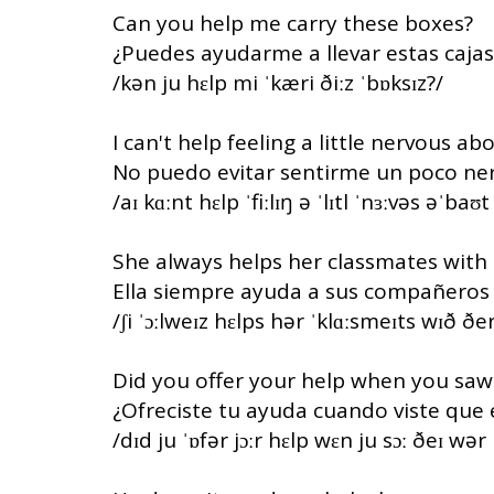
Can you help me carry these boxes?
¿Puedes ayudarme a llevar estas cajas
/kən ju hɛlp mi ˈkæri ðiːz ˈbɒksɪz?/
I can't help feeling a little nervous a
No puedo evitar sentirme un poco ner
/aɪ kɑːnt hɛlp ˈfiːlɪŋ ə ˈlɪtl ˈnɜːvəs əˈbaʊ
She always helps her classmates with
Ella siempre ayuda a sus compañeros 
/ʃi ˈɔːlweɪz hɛlps hər ˈklɑːsmeɪts wɪð ð
Did you offer your help when you saw
¿Ofreciste tu ayuda cuando viste que 
/dɪd ju ˈɒfər jɔːr hɛlp wɛn ju sɔː ðeɪ wər 