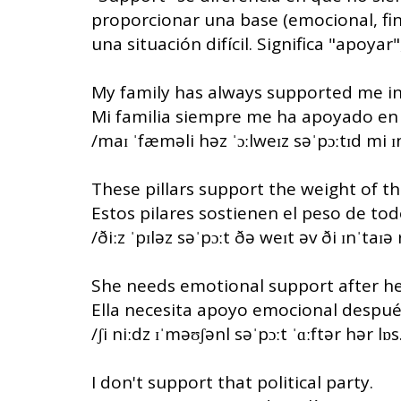
proporcionar una base (emocional, fin
una situación difícil. Significa "apoyar
My family has always supported me in
Mi familia siempre me ha apoyado en 
/maɪ ˈfæməli həz ˈɔːlweɪz səˈpɔːtɪd mi ɪ
These pillars support the weight of th
Estos pilares sostienen el peso de tod
/ðiːz ˈpɪləz səˈpɔːt ðə weɪt əv ði ɪnˈtaɪə r
She needs emotional support after her
Ella necesita apoyo emocional despué
/ʃi niːdz ɪˈməʊʃənl səˈpɔːt ˈɑːftər hər lɒs
I don't support that political party.