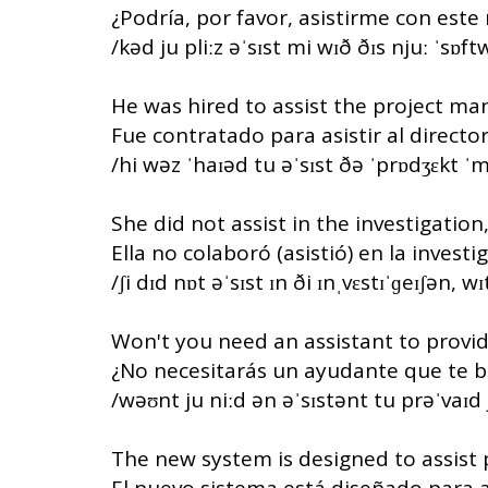
¿Podría, por favor, asistirme con est
/kəd ju pliːz əˈsɪst mi wɪð ðɪs njuː ˈsɒft
He was hired to assist the project ma
Fue contratado para asistir al directo
/hi wəz ˈhaɪəd tu əˈsɪst ðə ˈprɒdʒɛkt ˈ
She did not assist in the investigatio
Ella no colaboró (asistió) en la invest
/ʃi dɪd nɒt əˈsɪst ɪn ði ɪnˌvɛstɪˈɡeɪʃən, w
Won't you need an assistant to provid
¿No necesitarás un ayudante que te br
/wəʊnt ju niːd ən əˈsɪstənt tu prəˈvaɪd 
The new system is designed to assist p