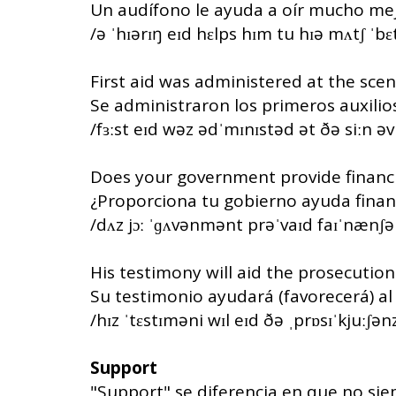
Un audífono le ayuda a oír mucho mej
/ə ˈhɪərɪŋ eɪd hɛlps hɪm tu hɪə mʌtʃ ˈbɛ
First aid was administered at the scen
Se administraron los primeros auxilios
/fɜːst eɪd wəz ədˈmɪnɪstəd ət ðə siːn əv
Does your government provide financi
¿Proporciona tu gobierno ayuda financ
/dʌz jɔː ˈɡʌvənmənt prəˈvaɪd faɪˈnænʃəl
His testimony will aid the prosecution'
Su testimonio ayudará (favorecerá) al c
/hɪz ˈtɛstɪməni wɪl eɪd ðə ˌprɒsɪˈkjuːʃənz
Support
"Support" se diferencia en que no si