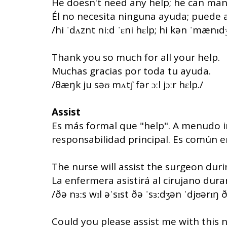
He doesn't need any help; he can man
Él no necesita ninguna ayuda; puede a
/hi ˈdʌznt niːd ˈɛni hɛlp; hi kən ˈmænɪd
Thank you so much for all your help.
Muchas gracias por toda tu ayuda.
/θæŋk ju səʊ mʌtʃ fər ɔːl jɔːr hɛlp./
Assist
Es más formal que "help". A menudo i
responsabilidad principal. Es común en
The nurse will assist the surgeon duri
La enfermera asistirá al cirujano dura
/ðə nɜːs wɪl əˈsɪst ðə ˈsɜːdʒən ˈdjʊərɪŋ ð
Could you please assist me with this 