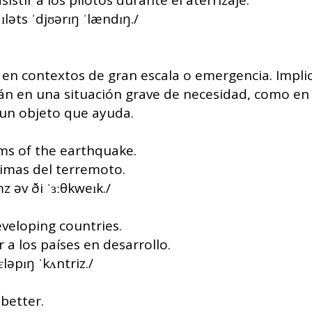
stir a los pilotos durante el aterrizaje.
aɪləts ˈdjʊərɪŋ ˈlændɪŋ./
en contextos de gran escala o emergencia. Implic
tán en una situación grave de necesidad, como en 
 un objeto que ayuda.
ims of the earthquake.
timas del terremoto.
z əv ði ˈɜːθkweɪk./
eveloping countries.
 a los países en desarrollo.
ɛləpɪŋ ˈkʌntriz./
better.