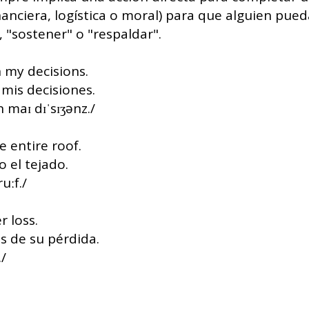
anciera, logística o moral) para que alguien pued
", "sostener" o "respaldar".
 my decisions.
mis decisiones.
n maɪ dɪˈsɪʒənz./
e entire roof.
o el tejado.
uːf./
 loss.
s de su pérdida.
./