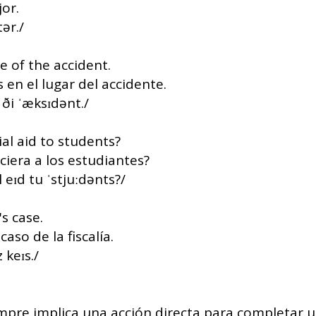
or.
tər./
e of the accident.
 en el lugar del accidente.
 ði ˈæksɪdənt./
al aid to students?
iera a los estudiantes?
 eɪd tu ˈstjuːdənts?/
s case.
aso de la fiscalía.
 keɪs./
empre implica una acción directa para completar 