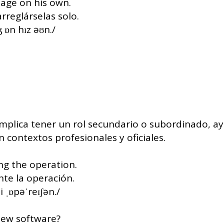
age on his own.
rreglárselas solo.
ʒ ɒn hɪz əʊn./
mplica tener un rol secundario o subordinado, ay
 contextos profesionales y oficiales.
ng the operation.
nte la operación.
i ˌɒpəˈreɪʃən./
new software?