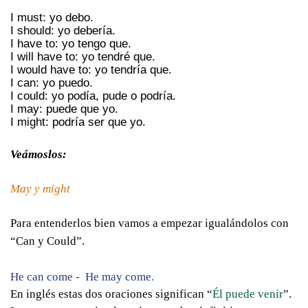
I must: yo debo.
I should: yo debería.
I have to: yo tengo que.
I will have to: yo tendré que.
I would have to: yo tendría que.
I can: yo puedo.
I could: yo podía, pude o podría.
I may: puede que yo.
I might: podría ser que yo.
Veámoslos:
May y might
Para entenderlos bien vamos a empezar igualándolos con
“Can y Could”.
He can come - He may come.
En inglés estas dos oraciones significan “
Él puede venir
”.