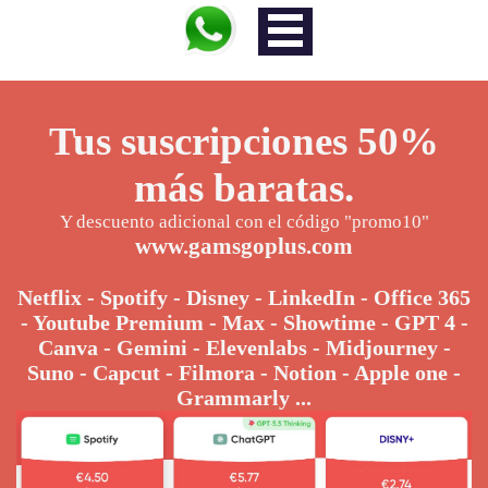
Tus suscripciones 50%
más baratas.
Y descuento adicional con el código "promo10"
www.gamsgoplus.com
Netflix - Spotify - Disney - LinkedIn - Office 365
- Youtube Premium - Max - Showtime - GPT 4 -
Canva - Gemini - Elevenlabs - Midjourney -
Suno - Capcut - Filmora - Notion - Apple one -
Grammarly ...